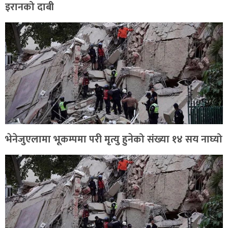
इरानको दाबी
भेनेजुएलामा भूकम्पमा परी मृत्यु हुनेको संख्या १४ सय नाघ्यो