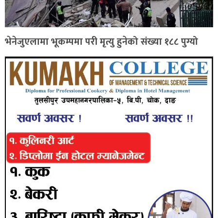
भेनेजुएलामा भूकम्पमा परी मृत्यु हुनेको संख्या १८८ पुग्यो