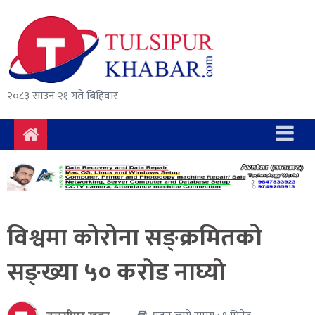
समाचार
राजनीति
सुरक्षा/
२०८३ साउन २१ गते बिहिवार
अपराध
दुर्घटना
विचार
विकास
विश्वमा कोरोना सङ्क्रमितको
अर्थ
सङ्ख्या ५० करोड नाघ्यो
संवाद
मनोरञ्जन