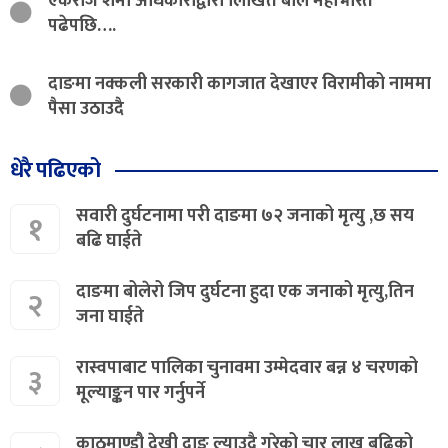
एकराज शर्मा अधिकारीद्वारा लिखित बाल महाभारत
पढेपछि….
दाङमा नक्कली सरकारी कागजात देखाएर विरामीको नाममा
पैसा उठाउदै
धेरै पढिएको
सवारी दुर्घटनामा परी दाङमा ७२ जनाको मृत्यु ,छ सय
१
बढि घाईते
दाङमा बोलेरो जिप दुर्घटना हुदा एक जनाको मृत्यु,तिन
२
जना घाईते
रास्वपाबाट पालिका चुनावमा उम्मेदवार बन्न ४ चरणको
३
मूल्याङ्कन पार गर्नुपर्ने
काठमाण्डौ देखी दाङ ल्याउदै गरेको चार लाख बढिको