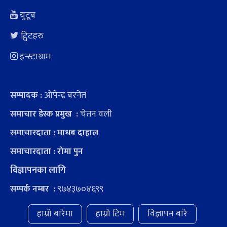
युटूब
ट्विटहरु
इन्स्टाग्राम
ओपेन्द्र बस्नेत
सम्पादक :
चेतन वली
समाचार डेस्क प्रमुख :
समाचारदाता : माधब दाहाल
समाचारदाता : रोमा पुन
विज्ञापनका लागि
९७४३७०४६९९
सम्पर्क नम्बर :
हाम्रो बारेमा
हाम्रो टिम
विज्ञापन बारे