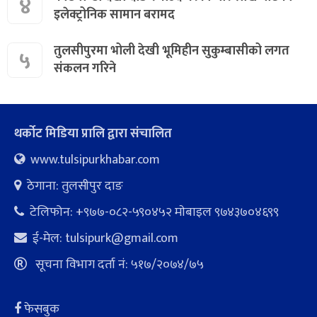
४
इलेक्ट्रोनिक सामान बरामद
तुलसीपुरमा भोली देखी भूमिहीन सुकुम्बासीको लगत
५
संकलन गरिने
थर्कोट मिडिया प्रालि द्वारा संचालित
www.tulsipurkhabar.com
ठेगाना: तुलसीपुर दाङ
टेलिफोन: +९७७-०८२-५९०४५२ माेबाइल ९७४३७०४६९९
ई-मेल:
tulsipurk@gmail.com
सूचना विभाग दर्ता नं: ५१७/२०७४/७५
फेसबुक