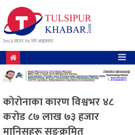
समाचार
राजनीति
सुरक्षा/
२०८३ साउन २४ गते आइतवार
अपराध
दुर्घटना
विचार
विकास
कोरोनाका कारण विश्वभर ४८
अर्थ
करोड ८७ लाख ७३ हजार
संवाद
मानिसहरू सङ्क्रमित
मनोरञ्जन