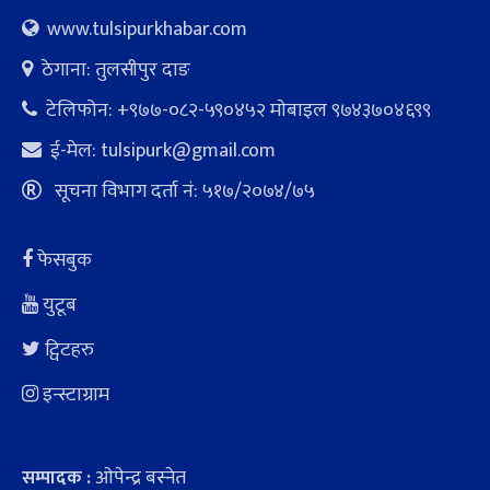
www.tulsipurkhabar.com
ठेगाना: तुलसीपुर दाङ
टेलिफोन: +९७७-०८२-५९०४५२ माेबाइल ९७४३७०४६९९
ई-मेल:
tulsipurk@gmail.com
सूचना विभाग दर्ता नं: ५१७/२०७४/७५
फेसबुक
युटूब
ट्विटहरु
इन्स्टाग्राम
ओपेन्द्र बस्नेत
सम्पादक :