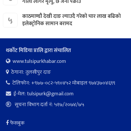
गोली लागेर मृत्यु, छ जना पक्राउ
काठमाण्डौ देखी दाङ ल्याउदै गरेको चार लाख बढिको
५
इलेक्ट्रोनिक सामान बरामद
थर्कोट मिडिया प्रालि द्वारा संचालित
www.tulsipurkhabar.com
ठेगाना: तुलसीपुर दाङ
टेलिफोन: +९७७-०८२-५९०४५२ माेबाइल ९७४३७०४६९९
ई-मेल:
tulsipurk@gmail.com
सूचना विभाग दर्ता नं: ५१७/२०७४/७५
फेसबुक