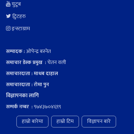
युटूब
ट्विटहरु
इन्स्टाग्राम
ओपेन्द्र बस्नेत
सम्पादक :
चेतन वली
समाचार डेस्क प्रमुख :
समाचारदाता : माधब दाहाल
समाचारदाता : रोमा पुन
विज्ञापनका लागि
९७४३७०४६९९
सम्पर्क नम्बर :
हाम्रो बारेमा
हाम्रो टिम
विज्ञापन बारे