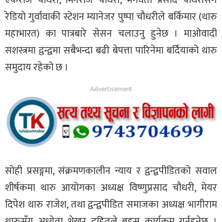
एकराज चौधरी, मिनराज चौधरी, भगवती प्रसाद चौधरीसँग
रेडियो गुर्वावाकी स्टेशन म्यानेजर पुष्पा चौधरीले बर्किमार (थारु
महाभारत) का पात्रबारे सेसन चलाउनु हुनेछ । माओवादी
सशस्त्रमा द्वन्द्वमा सबैभन्दा बढी बेपत्ता पारिनेमा बर्दियाको थारु
समुदाय रहेको छ ।
सोही प्रसङ्गमा, संक्रमणकालीन न्याय र द्वन्द्वपीडितको सवाल
शीर्षकमा थारु आयोगका अध्यक्ष विष्णुप्रसाद चौधरी, मेयर
दिपेश थारु राजेश, तथा द्वन्द्वपीडित समाजका अध्यक्ष भागीराम
थारुसँग अध्येता शेखर दहितले बहस कार्यक्रम गर्नुहुनेछ ।