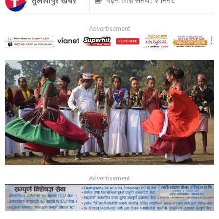
तुलसीपुर खबर
पढ्न लाग्ने समय : २ मिनेट
थप