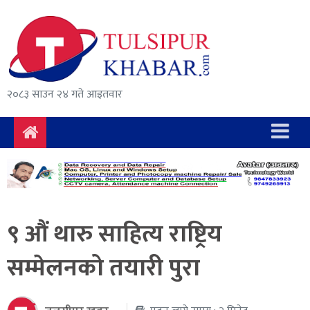
समाचार
राजनीति
सुरक्षा/
२०८३ साउन २४ गते आइतवार
अपराध
दुर्घटना
विचार
विकास
९ औं थारु साहित्य राष्ट्रिय
अर्थ
सम्मेलनको तयारी पुरा
संवाद
मनोरञ्जन