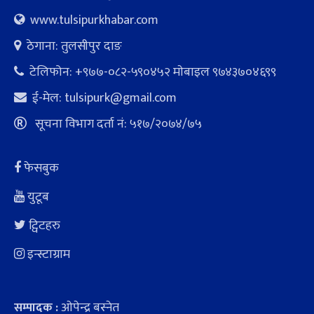
www.tulsipurkhabar.com
ठेगाना: तुलसीपुर दाङ
टेलिफोन: +९७७-०८२-५९०४५२ माेबाइल ९७४३७०४६९९
ई-मेल:
tulsipurk@gmail.com
सूचना विभाग दर्ता नं: ५१७/२०७४/७५
फेसबुक
युटूब
ट्विटहरु
इन्स्टाग्राम
ओपेन्द्र बस्नेत
सम्पादक :