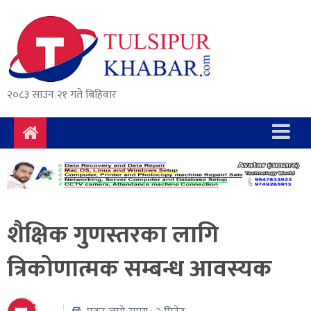
समाचार
राजनीति
सुरक्षा/
२०८३ साउन २१ गते बिहिवार
अपराध
दुर्घटना
विचार
विकास
शैक्षिक गुणस्तरका लागि
अर्थ
त्रिकोणात्मक सम्बन्ध आवस्यक
संवाद
मनोरञ्जन