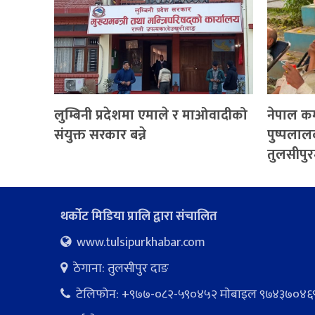
लुम्बिनी प्रदेशमा एमाले र माओवादीको
नेपाल कम
संयुक्त सरकार बन्ने
पुष्पलाल
तुलसीपुर
थर्कोट मिडिया प्रालि द्वारा संचालित
www.tulsipurkhabar.com
ठेगाना: तुलसीपुर दाङ
टेलिफोन: +९७७-०८२-५९०४५२ माेबाइल ९७४३७०४६