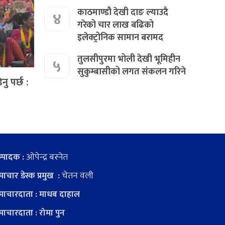
काठमाण्डौ देखी दाङ ल्याउदै
४
गरेको चार लाख बढिको
इलेक्ट्रोनिक सामान बरामद
तुलसीपुरमा भोली देखी भूमिहीन
५
सुकुम्बासीको लगत संकलन गरिने
 पर्छ :
ओपेन्द्र बस्नेत
्पादक :
चेतन वली
ाचार डेस्क प्रमुख :
ाचारदाता : माधब दाहाल
ाचारदाता : रोमा पुन