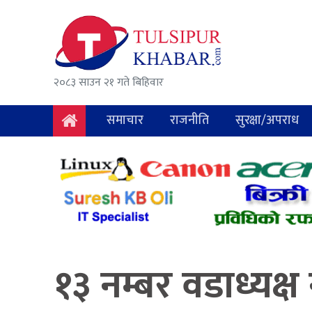
समाचार
राजनीति
२०८३ साउन २१ गते बिहिवार
सुरक्षा/
अपराध
समाचार
राजनीति
सुरक्षा/अपराध
दुर्घटना
विचार
विकास
अर्थ
१३ नम्बर वडाध्यक्ष
संवाद
मनोरञ्जन