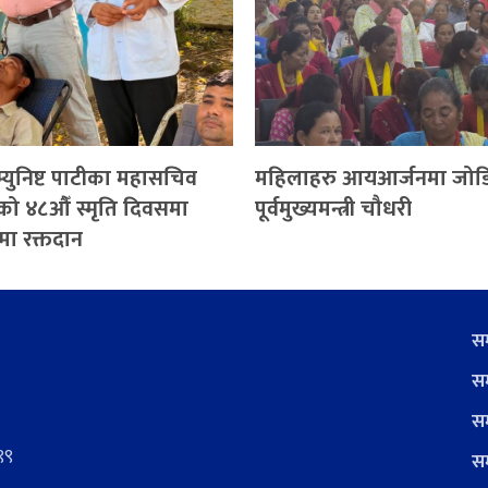
्युनिष्ट पाटीका महासचिव
महिलाहरु आयआर्जनमा जोडिनु
को ४८औँ स्मृति दिवसमा
पूर्वमुख्यमन्त्री चौधरी
मा रक्तदान
सम
सम
सम
९९
सम