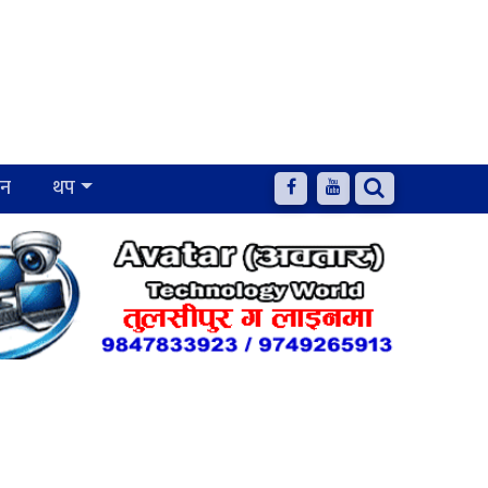
जन
थप