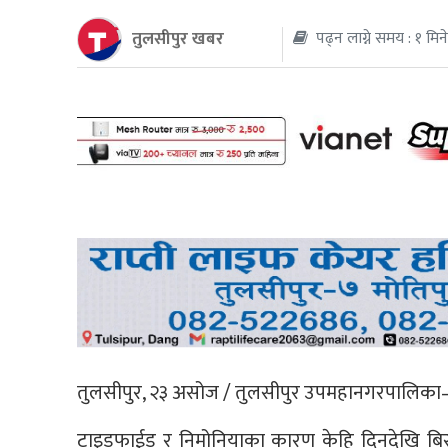
तुलसीपुर खबर
पढ्न लाग्ने समय : १ मिन
थप
तुलसीपुर, २३ असोज / तुलसीपुर उपमहानगरपालिका–१३
टाइडफाईड र निमोनियाका कारण केहि दिनदेखि बिरा