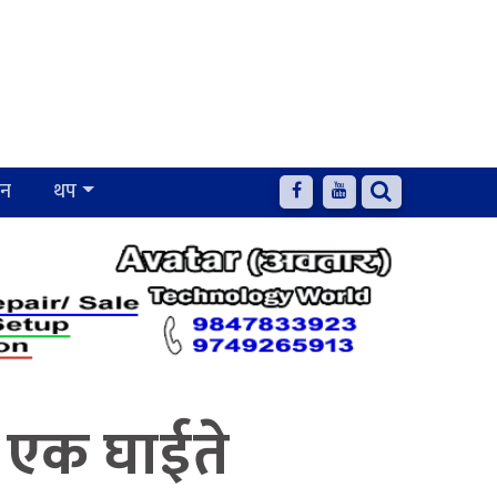
जन
थप
ु, एक घाईते