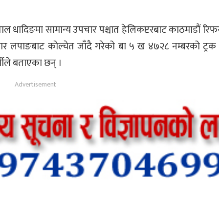
पताल धादिङमा सामान्य उपचार पश्चात हेलिकप्टरबाट काठमाडौं रि
बार लपाङबाट कोल्चेत जाँदै गरेको बा ५ ख ४७२८ नम्बरको ट्
्शीले बताएका छन् ।