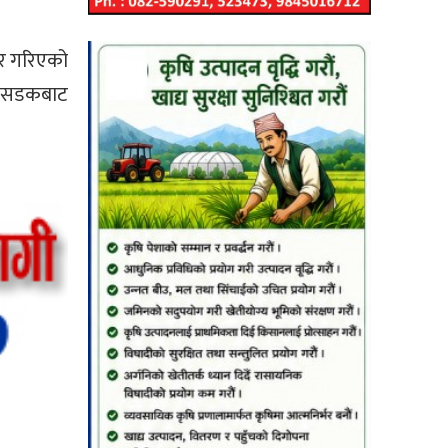
फर गरिएको
रक सडकबाट