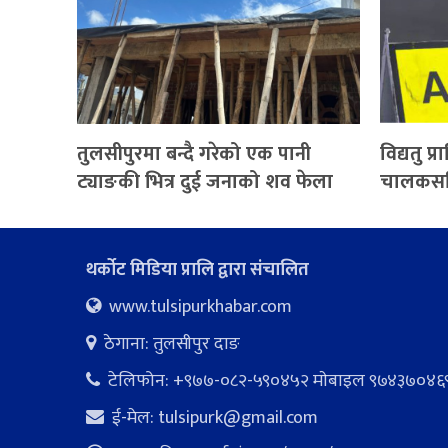
तुलसीपुरमा बन्दै गरेको एक पानी
विद्यतु प
ट्याङकी भित्र दुई जनाको शव फेला
चालकसहि
थर्कोट मिडिया प्रालि द्वारा संचालित
www.tulsipurkhabar.com
ठेगाना: तुलसीपुर दाङ
टेलिफोन: +९७७-०८२-५९०४५२ माेबाइल ९७४३७०४६
ई-मेल:
tulsipurk@gmail.com