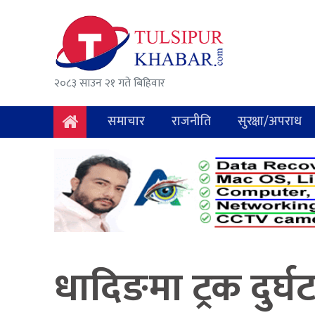
समाचार
राजनीति
२०८३ साउन २१ गते बिहिवार
सुरक्षा/
अपराध
समाचार
राजनीति
सुरक्षा/अपराध
दुर्घटना
विचार
विकास
अर्थ
धादिङमा ट्रक दुर्घ
संवाद
मनोरञ्जन