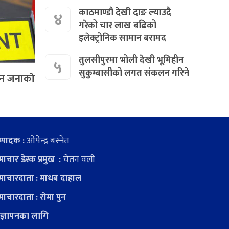
काठमाण्डौ देखी दाङ ल्याउदै
४
गरेको चार लाख बढिको
इलेक्ट्रोनिक सामान बरामद
तुलसीपुरमा भोली देखी भूमिहीन
५
सुकुम्बासीको लगत संकलन गरिने
तीन जनाको
ओपेन्द्र बस्नेत
्पादक :
चेतन वली
ाचार डेस्क प्रमुख :
ाचारदाता : माधब दाहाल
ाचारदाता : रोमा पुन
ज्ञापनका लागि