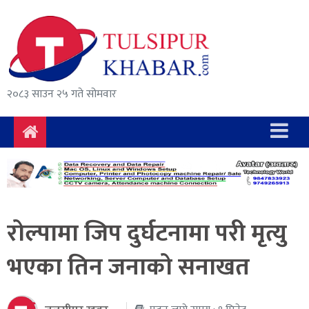
समाचार
राजनीति
सुरक्षा/
२०८३ साउन २५ गते सोमवार
अपराध
दुर्घटना
विचार
विकास
रोल्पामा जिप दुर्घटनामा परी मृत्यु
अर्थ
भएका तिन जनाको सनाखत
संवाद
मनोरञ्जन