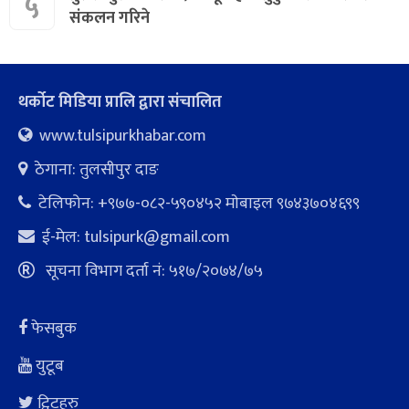
५
संकलन गरिने
थर्कोट मिडिया प्रालि द्वारा संचालित
www.tulsipurkhabar.com
ठेगाना: तुलसीपुर दाङ
टेलिफोन: +९७७-०८२-५९०४५२ माेबाइल ९७४३७०४६९९
ई-मेल:
tulsipurk@gmail.com
सूचना विभाग दर्ता नं: ५१७/२०७४/७५
फेसबुक
युटूब
ट्विटहरु