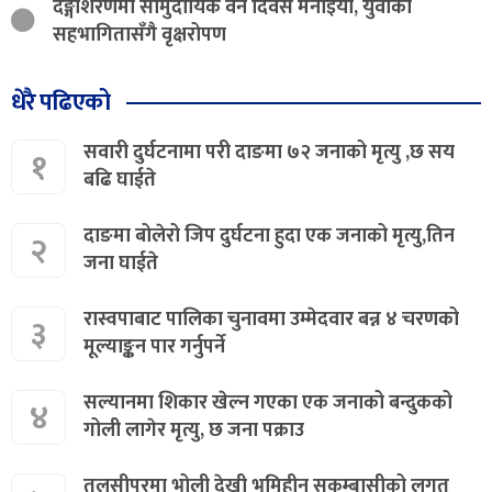
दङ्गीशरणमा सामुदायिक वन दिवस मनाइयो, युवाको
सहभागितासँगै वृक्षरोपण
धेरै पढिएको
सवारी दुर्घटनामा परी दाङमा ७२ जनाको मृत्यु ,छ सय
१
बढि घाईते
दाङमा बोलेरो जिप दुर्घटना हुदा एक जनाको मृत्यु,तिन
२
जना घाईते
रास्वपाबाट पालिका चुनावमा उम्मेदवार बन्न ४ चरणको
३
मूल्याङ्कन पार गर्नुपर्ने
सल्यानमा शिकार खेल्न गएका एक जनाको बन्दुकको
४
गोली लागेर मृत्यु, छ जना पक्राउ
तुलसीपुरमा भोली देखी भूमिहीन सुकुम्बासीको लगत