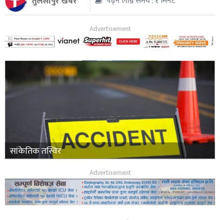
तुलसीपुर खबर
पढ्न लाग्ने समय : १ मिनेट
थप
सांकेतिक तस्विर