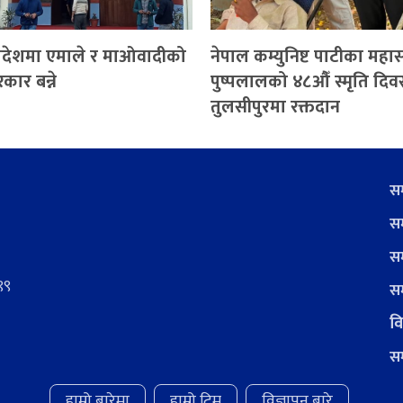
 प्रदेशमा एमाले र माओवादीको
नेपाल कम्युनिष्ट पाटीका मह
रकार बन्ने
पुष्पलालको ४८औँ स्मृति दि
तुलसीपुरमा रक्तदान
सम
सम
सम
९९
सम
वि
सम
हाम्रो बारेमा
हाम्रो टिम
विज्ञापन बारे