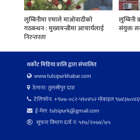
लुम्बिनीमा एमाले माओवादीको
लुम्बिनी
गठबन्धन : मुख्यमन्त्रीमा आचार्यलाई
संयुक्त स
निरन्तरता
थर्कोट मिडिया प्रालि द्वारा संचालित
www.tulsipurkhabar.com
ठेगाना: तुलसीपुर दाङ
टेलिफोन: +९७७-०८२-५९०४५२ माेबाइल ९७४३७०४६
ई-मेल:
tulsipurk@gmail.com
सूचना विभाग दर्ता नं: ५१७/२०७४/७५