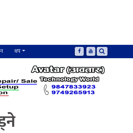
जन
थप
्ने