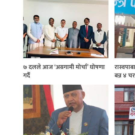
७ दलले आज ‘अग्रगामी मोर्चा’ घोषणा
रास्वपाब
गर्दै
बन्न ४ चरण