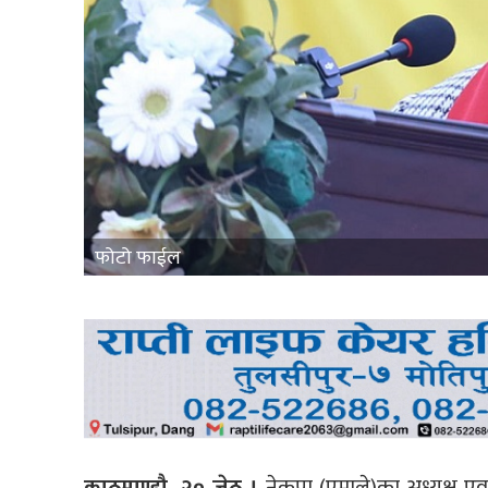
फोटो फाईल
काठमाण्डौ, २० जेठ ।
नेकपा (एमाले)का अध्यक्ष एवम् 