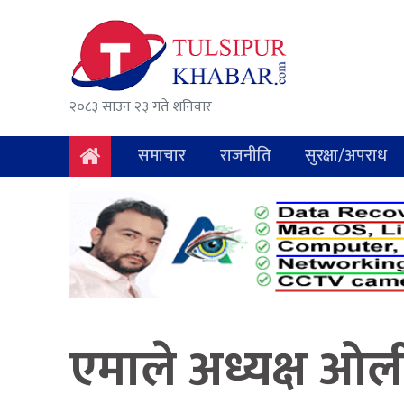
समाचार
राजनीति
२०८३ साउन २३ गते शनिवार
सुरक्षा/
अपराध
समाचार
राजनीति
सुरक्षा/अपराध
दुर्घटना
विचार
विकास
अर्थ
एमाले अध्यक्ष ओली
संवाद
मनोरञ्जन