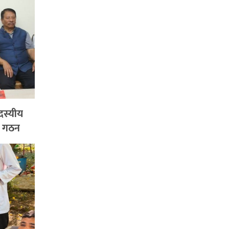
दस्यीय
ि गठन