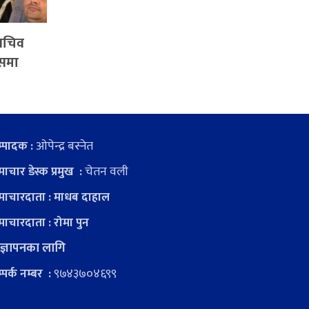
ासचिव
वसमा
ओपेन्द्र बस्नेत
्पादक :
चेतन वली
ाचार डेस्क प्रमुख :
ाचारदाता : माधब दाहाल
ाचारदाता : रोमा पुन
ज्ञापनका लागि
९७४३७०४६९९
्पर्क नम्बर :