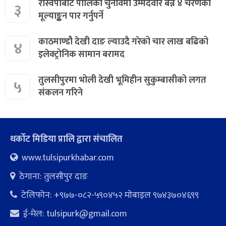
रास्वपाबाट पालिका चुनावमा उम्मेदवार बन्न ४ चरणको
३
मूल्याङ्कन पार गर्नुपर्ने
काठमाण्डौ देखी दाङ ल्याउदै गरेको चार लाख बढिको
४
इलेक्ट्रोनिक सामान बरामद
तुलसीपुरमा भोली देखी भूमिहीन सुकुम्बासीको लगत
५
संकलन गरिने
थर्कोट मिडिया प्रालि द्वारा संचालित
www.tulsipurkhabar.com
ठेगाना: तुलसीपुर दाङ
टेलिफोन: +९७७-०८२-५९०४५२ माेबाइल ९७४३७०४६९९
ई-मेल:
tulsipurk@gmail.com