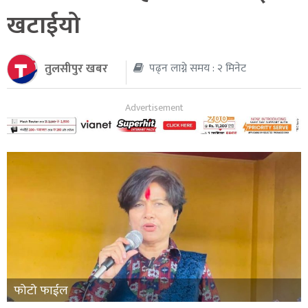
खटाईयो
थप
तुलसीपुर खबर
पढ्न लाग्ने समय : २ मिनेट
फोटो फाईल