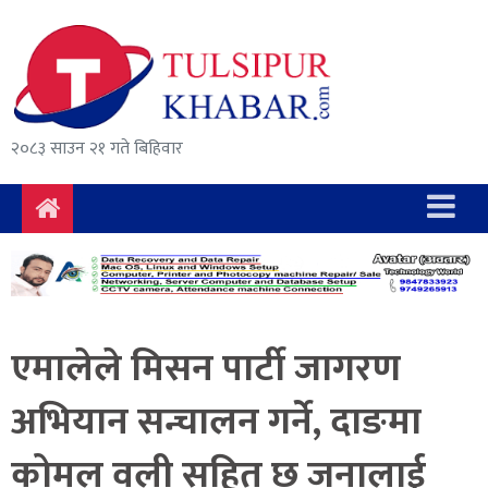
समाचार
राजनीति
सुरक्षा/
२०८३ साउन २१ गते बिहिवार
अपराध
दुर्घटना
विचार
विकास
एमालेले मिसन पार्टी जागरण
अर्थ
अभियान सन्चालन गर्ने, दाङमा
संवाद
कोमल वली सहित छ जनालाई
मनोरञ्जन