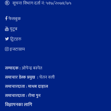
सूचना विभाग दर्ता नं: ५१७/२०७४/७५
फेसबुक
युटूब
ट्विटहरु
इन्स्टाग्राम
ओपेन्द्र बस्नेत
सम्पादक :
चेतन वली
समाचार डेस्क प्रमुख :
समाचारदाता : माधब दाहाल
समाचारदाता : रोमा पुन
विज्ञापनका लागि