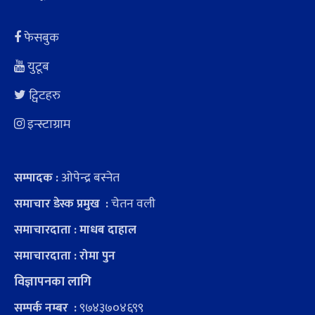
फेसबुक
युटूब
ट्विटहरु
इन्स्टाग्राम
ओपेन्द्र बस्नेत
सम्पादक :
चेतन वली
समाचार डेस्क प्रमुख :
समाचारदाता : माधब दाहाल
समाचारदाता : रोमा पुन
विज्ञापनका लागि
९७४३७०४६९९
सम्पर्क नम्बर :