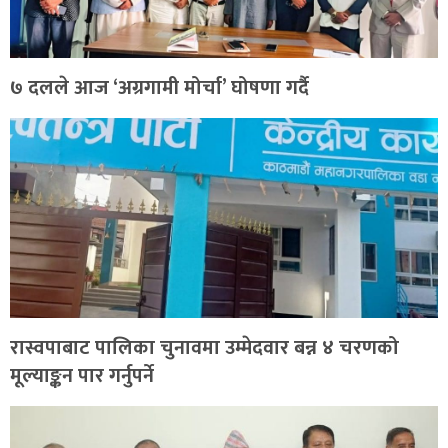
७ दलले आज ‘अग्रगामी मोर्चा’ घोषणा गर्दै
रास्वपाबाट पालिका चुनावमा उम्मेदवार बन्न ४ चरणको
मूल्याङ्कन पार गर्नुपर्ने