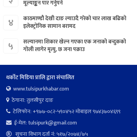
मूल्याङ्कन पार गर्नुपर्ने
काठमाण्डौ देखी दाङ ल्याउदै गरेको चार लाख बढिको
४
इलेक्ट्रोनिक सामान बरामद
सल्यानमा शिकार खेल्न गएका एक जनाको बन्दुकको
५
गोली लागेर मृत्यु, छ जना पक्राउ
थर्कोट मिडिया प्रालि द्वारा संचालित
www.tulsipurkhabar.com
ठेगाना: तुलसीपुर दाङ
टेलिफोन: +९७७-०८२-५९०४५२ माेबाइल ९७४३७०४६९९
ई-मेल:
tulsipurk@gmail.com
सूचना विभाग दर्ता नं: ५१७/२०७४/७५