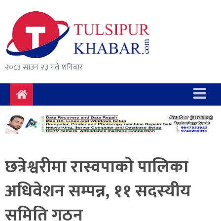
समाचार
राजनीति
सुरक्षा/
२०८३ साउन २३ गते शनिवार
अपराध
दुर्घटना
विचार
विकास
छत्रेश्वरीमा रास्वपाको पालिका
अर्थ
अधिवेशन सम्पन्न, ११ सदस्यीय
संवाद
समिति गठन
मनोरञ्जन