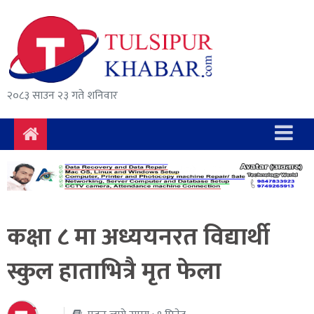
समाचार
राजनीति
सुरक्षा/
२०८३ साउन २३ गते शनिवार
अपराध
दुर्घटना
विचार
विकास
कक्षा ८ मा अध्ययनरत विद्यार्थी
अर्थ
स्कुल हाताभित्रै मृत फेला
संवाद
मनोरञ्जन