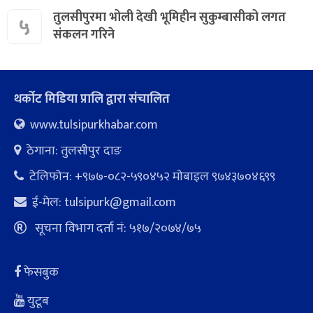
तुलसीपुरमा भोली देखी भूमिहीन सुकुम्बासीको लगत
५
संकलन गरिने
थर्कोट मिडिया प्रालि द्वारा संचालित
www.tulsipurkhabar.com
ठेगाना: तुलसीपुर दाङ
टेलिफोन: +९७७-०८२-५९०४५२ माेबाइल ९७४३७०४६९९
ई-मेल:
tulsipurk@gmail.com
सूचना विभाग दर्ता नं: ५१७/२०७४/७५
फेसबुक
युटूब