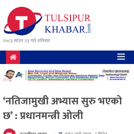
समाचार
राजनीति
सुरक्षा/
२०८३ साउन २३ गते शनिवार
अपराध
दुर्घटना
विचार
विकास
‘नतिजामुखी अभ्यास सुरु भएको
अर्थ
छ’ : प्रधानमन्त्री ओली
संवाद
मनोरञ्जन