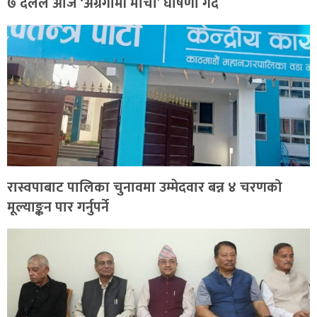
७ दलले आज ‘अग्रगामी मोर्चा’ घोषणा गर्दै
रास्वपाबाट पालिका चुनावमा उम्मेदवार बन्न ४ चरणको
मूल्याङ्कन पार गर्नुपर्ने