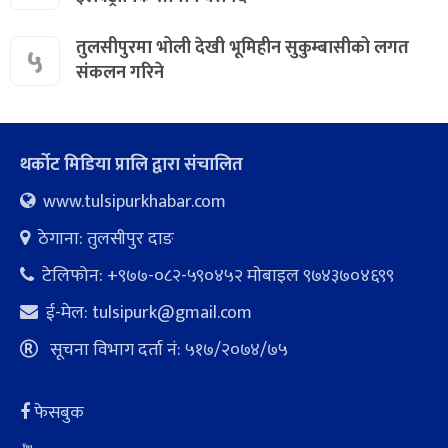
तुलसीपुरमा भोली देखी भूमिहीन सुकुम्बासीको लगत
५
संकलन गरिने
थर्कोट मिडिया प्रालि द्वारा संचालित
www.tulsipurkhabar.com
ठेगाना: तुलसीपुर दाङ
टेलिफोन: +९७७-०८२-५९०४५२ माेबाइल ९७४३७०४६९९
ई-मेल:
tulsipurk@gmail.com
सूचना विभाग दर्ता नं: ५१७/२०७४/७५
फेसबुक