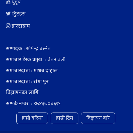
युटूब
ट्विटहरु
इन्स्टाग्राम
ओपेन्द्र बस्नेत
सम्पादक :
चेतन वली
समाचार डेस्क प्रमुख :
समाचारदाता : माधब दाहाल
समाचारदाता : रोमा पुन
विज्ञापनका लागि
९७४३७०४६९९
सम्पर्क नम्बर :
हाम्रो बारेमा
हाम्रो टिम
विज्ञापन बारे