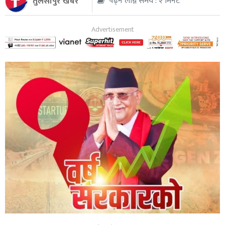
तुलसीपुर खबर
पढ्न लाग्ने समय : २ मिनेट
थप