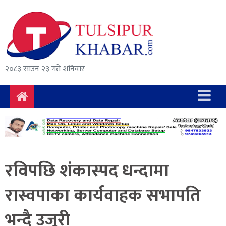
समाचार
राजनीति
सुरक्षा/
२०८३ साउन २३ गते शनिवार
अपराध
दुर्घटना
विचार
विकास
रविपछि शंकास्पद धन्दामा
अर्थ
रास्वपाका कार्यवाहक सभापति
संवाद
भन्दै उजुरी
मनोरञ्जन