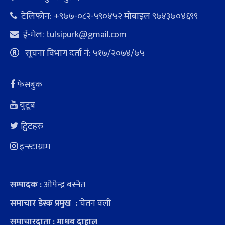
टेलिफोन: +९७७-०८२-५९०४५२ माेबाइल ९७४३७०४६९९
ई-मेल:
tulsipurk@gmail.com
सूचना विभाग दर्ता नं: ५१७/२०७४/७५
फेसबुक
युटूब
ट्विटहरु
इन्स्टाग्राम
ओपेन्द्र बस्नेत
सम्पादक :
चेतन वली
समाचार डेस्क प्रमुख :
समाचारदाता : माधब दाहाल