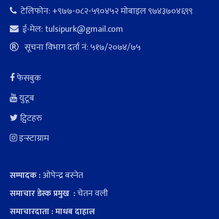
टेलिफोन: +९७७-०८२-५९०४५२ माेबाइल ९७४३७०४६९९
ई-मेल:
tulsipurk@gmail.com
सूचना विभाग दर्ता नं: ५१७/२०७४/७५
फेसबुक
युटूब
ट्विटहरु
इन्स्टाग्राम
ओपेन्द्र बस्नेत
सम्पादक :
चेतन वली
समाचार डेस्क प्रमुख :
समाचारदाता : माधब दाहाल