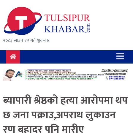
समाचार
राजनीति
सुरक्षा/
२०८३ साउन २२ गते शुक्रवार
अपराध
दुर्घटना
विचार
विकास
ब्यापारी श्रेष्ठको हत्या आरोपमा थप
अर्थ
छ जना पक्राउ,अपराध लुकाउन
संवाद
रण बहादुर पनि मारीए
मनोरञ्जन