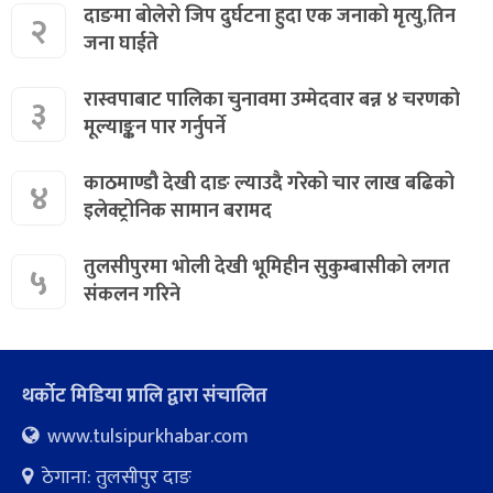
दाङमा बोलेरो जिप दुर्घटना हुदा एक जनाको मृत्यु,तिन
२
जना घाईते
रास्वपाबाट पालिका चुनावमा उम्मेदवार बन्न ४ चरणको
३
मूल्याङ्कन पार गर्नुपर्ने
काठमाण्डौ देखी दाङ ल्याउदै गरेको चार लाख बढिको
४
इलेक्ट्रोनिक सामान बरामद
तुलसीपुरमा भोली देखी भूमिहीन सुकुम्बासीको लगत
५
संकलन गरिने
थर्कोट मिडिया प्रालि द्वारा संचालित
www.tulsipurkhabar.com
ठेगाना: तुलसीपुर दाङ