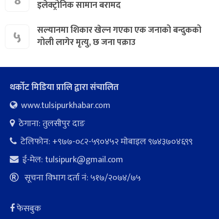
इलेक्ट्रोनिक सामान बरामद
सल्यानमा शिकार खेल्न गएका एक जनाको बन्दुकको
५
गोली लागेर मृत्यु, छ जना पक्राउ
थर्कोट मिडिया प्रालि द्वारा संचालित
www.tulsipurkhabar.com
ठेगाना: तुलसीपुर दाङ
टेलिफोन: +९७७-०८२-५९०४५२ माेबाइल ९७४३७०४६९९
ई-मेल:
tulsipurk@gmail.com
सूचना विभाग दर्ता नं: ५१७/२०७४/७५
फेसबुक