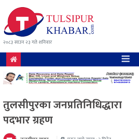
समाचार
राजनीति
सुरक्षा/
२०८३ साउन २३ गते शनिवार
अपराध
दुर्घटना
विचार
विकास
तुलसीपुरका जनप्रतिनिधिद्धारा
अर्थ
पदभार ग्रहण
संवाद
मनोरञ्जन