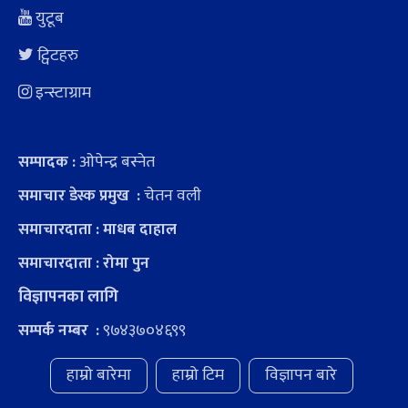
युटूब
ट्विटहरु
इन्स्टाग्राम
ओपेन्द्र बस्नेत
सम्पादक :
चेतन वली
समाचार डेस्क प्रमुख :
समाचारदाता : माधब दाहाल
समाचारदाता : रोमा पुन
विज्ञापनका लागि
९७४३७०४६९९
सम्पर्क नम्बर :
हाम्रो बारेमा
हाम्रो टिम
विज्ञापन बारे