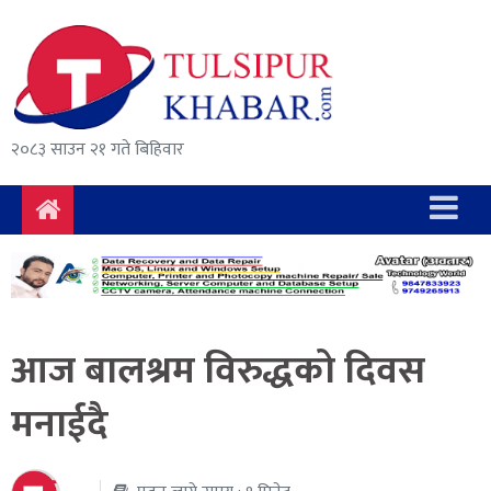
समाचार
राजनीति
सुरक्षा/
२०८३ साउन २१ गते बिहिवार
अपराध
दुर्घटना
विचार
विकास
आज बालश्रम विरुद्धको दिवस
अर्थ
मनाईदै
संवाद
मनोरञ्जन