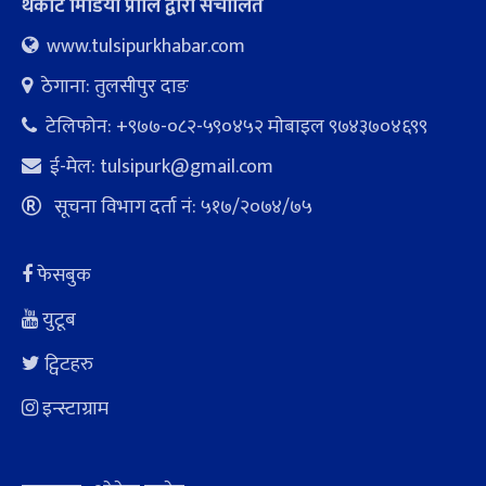
थर्कोट मिडिया प्रालि द्वारा संचालित
www.tulsipurkhabar.com
ठेगाना: तुलसीपुर दाङ
टेलिफोन: +९७७-०८२-५९०४५२ माेबाइल ९७४३७०४६९९
ई-मेल:
tulsipurk@gmail.com
सूचना विभाग दर्ता नं: ५१७/२०७४/७५
फेसबुक
युटूब
ट्विटहरु
इन्स्टाग्राम