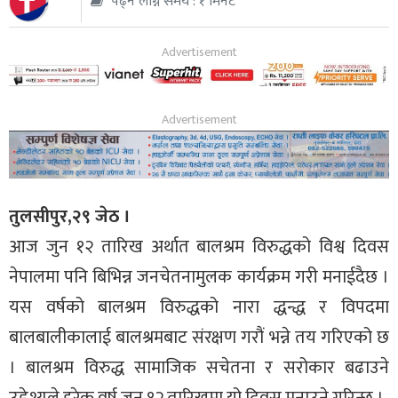
पढ्न लाग्ने समय : १ मिनेट
थप
तुलसीपुर,२९ जेठ ।
आज जुन १२ तारिख अर्थात बालश्रम विरुद्धको विश्व दिवस
नेपालमा पनि बिभिन्न जनचेतनामुलक कार्यक्रम गरी मनाईदैछ ।
यस वर्षको बालश्रम विरुद्धको नारा द्धन्द्ध र विपदमा
बालबालीकालाई बालश्रमबाट संरक्षण गरौं भन्ने तय गरिएको छ
। बालश्रम विरुद्ध सामाजिक सचेतना र सरोकार बढाउने
उद्देश्यले हरेक वर्ष जुन १२ तारिखमा यो दिवस मनाउने गरिन्छ ।