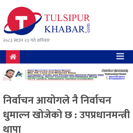
समाचार
राजनीति
सुरक्षा/
२०८३ साउन २३ गते शनिवार
अपराध
दुर्घटना
विचार
विकास
निर्वाचन आयोगले नै निर्वाचन
अर्थ
धुमाल्न खोजेको छ : उपप्रधानमन्त्री
संवाद
थापा
मनोरञ्जन