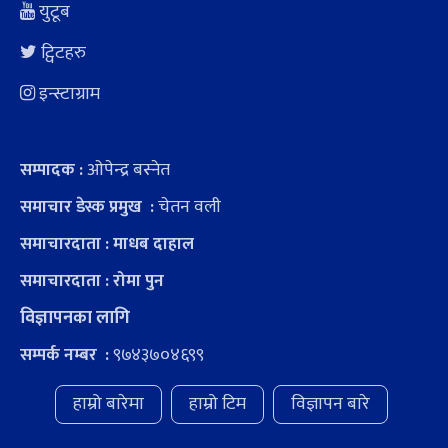
युटूब
ट्विटहरु
इन्स्टाग्राम
ओपेन्द्र बस्नेत
सम्पादक :
चेतन वली
समाचार डेस्क प्रमुख :
समाचारदाता : माधब दाहाल
समाचारदाता : रोमा पुन
विज्ञापनका लागि
९७४३७०४६९९
सम्पर्क नम्बर :
हाम्रो बारेमा
हाम्रो टिम
विज्ञापन बारे