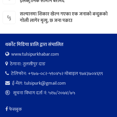
इलेक्ट्रोनिक सामान बरामद
सल्यानमा शिकार खेल्न गएका एक जनाको बन्दुकको
५
गोली लागेर मृत्यु, छ जना पक्राउ
थर्कोट मिडिया प्रालि द्वारा संचालित
www.tulsipurkhabar.com
ठेगाना: तुलसीपुर दाङ
टेलिफोन: +९७७-०८२-५९०४५२ माेबाइल ९७४३७०४६९९
ई-मेल:
tulsipurk@gmail.com
सूचना विभाग दर्ता नं: ५१७/२०७४/७५
फेसबुक