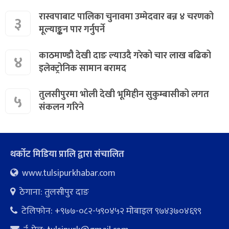
रास्वपाबाट पालिका चुनावमा उम्मेदवार बन्न ४ चरणको
३
मूल्याङ्कन पार गर्नुपर्ने
काठमाण्डौ देखी दाङ ल्याउदै गरेको चार लाख बढिको
४
इलेक्ट्रोनिक सामान बरामद
तुलसीपुरमा भोली देखी भूमिहीन सुकुम्बासीको लगत
५
संकलन गरिने
थर्कोट मिडिया प्रालि द्वारा संचालित
www.tulsipurkhabar.com
ठेगाना: तुलसीपुर दाङ
टेलिफोन: +९७७-०८२-५९०४५२ माेबाइल ९७४३७०४६९९