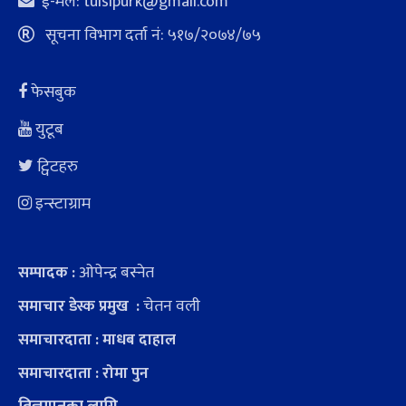
ई-मेल:
tulsipurk@gmail.com
सूचना विभाग दर्ता नं: ५१७/२०७४/७५
फेसबुक
युटूब
ट्विटहरु
इन्स्टाग्राम
ओपेन्द्र बस्नेत
सम्पादक :
चेतन वली
समाचार डेस्क प्रमुख :
समाचारदाता : माधब दाहाल
समाचारदाता : रोमा पुन