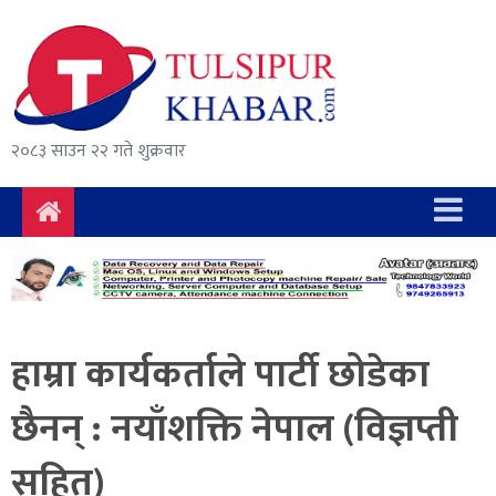
समाचार
राजनीति
सुरक्षा/
२०८३ साउन २२ गते शुक्रवार
अपराध
दुर्घटना
विचार
विकास
हाम्रा कार्यकर्ताले पार्टी छोडेका
अर्थ
छैनन् : नयाँशक्ति नेपाल (विज्ञप्ती
संवाद
सहित)
मनोरञ्जन