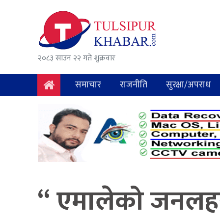
समाचार
राजनीति
२०८३ साउन २२ गते शुक्रवार
सुरक्षा/
अपराध
समाचार
राजनीति
सुरक्षा/अपराध
दुर्घटना
विचार
विकास
अर्थ
“ एमालेको जनलहर 
संवाद
मनोरञ्जन