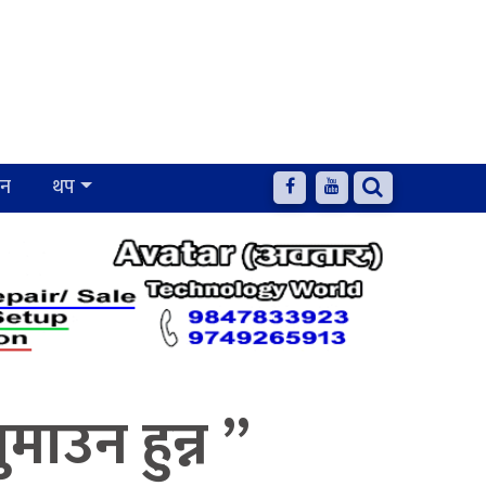
जन
थप
ाउन हुन्न ”