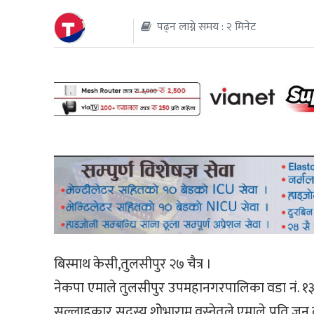
पढ्न लाग्ने समय : २ मिनेट
थप
बिस्माथ केसी,तुलसीपुर २७ चैत्र ।
नेकपा एमाले तुलसीपुर उपमहानगरपालिका वडा नं. १३ को
सल्लाहकार सदस्य शोेभाराम वस्नेतले एमाले प्रति ज