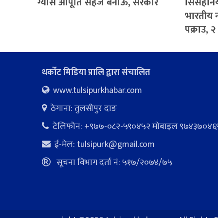
ग्यास आपूर्ति सहज बनाऊ, सरकार
सिसहनिया
भारतीय 
पक्राउ, 
थर्कोट मिडिया प्रालि द्वारा संचालित
www.tulsipurkhabar.com
ठेगाना: तुलसीपुर दाङ
टेलिफोन: +९७७-०८२-५९०४५२ माेबाइल ९७४३७०४६
ई-मेल:
tulsipurk@gmail.com
सूचना विभाग दर्ता नं: ५१७/२०७४/७५