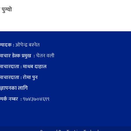
पुग्यो
ओपेन्द्र बस्नेत
्पादक :
चेतन वली
ाचार डेस्क प्रमुख :
ाचारदाता : माधब दाहाल
ाचारदाता : रोमा पुन
ज्ञापनका लागि
९७४३७०४६९९
्पर्क नम्बर :