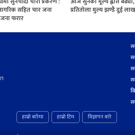
ँमा सुनचाँदी चोरी प्रकरण :
आज सुनको मूल्य ह्वात्तै बढ्यो,
नागरिक सहित चार जना
प्रतितोला मुल्य झण्डै दुई लाख 
२ जना फरार
सम
सम
सम
९९
सम
वि
सम
हाम्रो बारेमा
हाम्रो टिम
विज्ञापन बारे