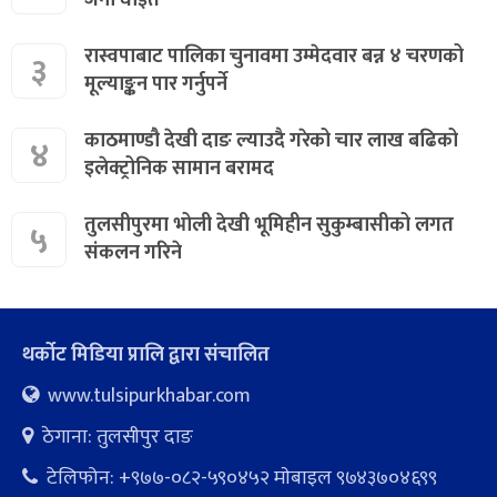
रास्वपाबाट पालिका चुनावमा उम्मेदवार बन्न ४ चरणको
३
मूल्याङ्कन पार गर्नुपर्ने
काठमाण्डौ देखी दाङ ल्याउदै गरेको चार लाख बढिको
४
इलेक्ट्रोनिक सामान बरामद
तुलसीपुरमा भोली देखी भूमिहीन सुकुम्बासीको लगत
५
संकलन गरिने
थर्कोट मिडिया प्रालि द्वारा संचालित
www.tulsipurkhabar.com
ठेगाना: तुलसीपुर दाङ
टेलिफोन: +९७७-०८२-५९०४५२ माेबाइल ९७४३७०४६९९