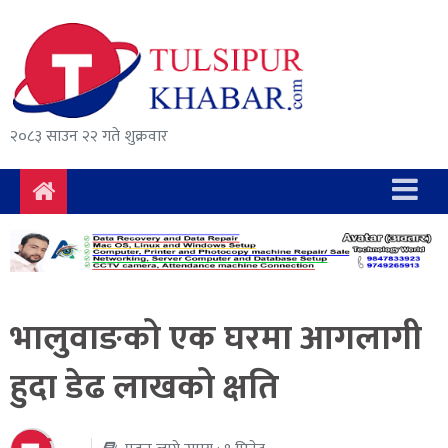
समाचार
राजनीति
सुरक्षा/
२०८३ साउन २२ गते शुक्रवार
अपराध
दुर्घटना
विचार
विकास
भालुवाङको एक घरमा आगलागी
अर्थ
हुदा डेढ लाखको क्षति
संवाद
मनोरञ्जन