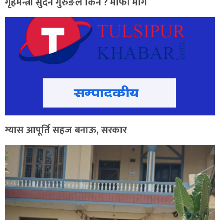
गृहमन्त्री सुदन गुरुङले किन ? माफी मागे
ग्यास आपूर्ति सहज बनाऊ, सरकार