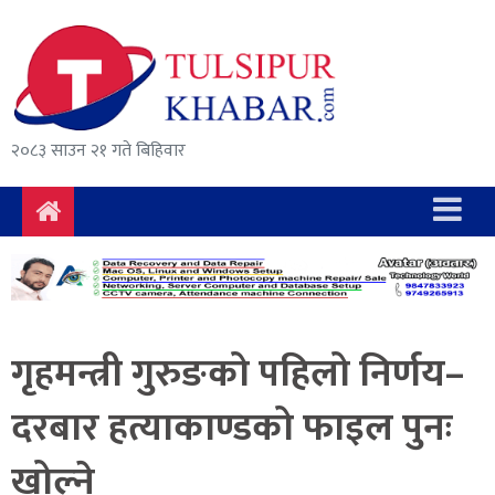
समाचार
राजनीति
सुरक्षा/
२०८३ साउन २१ गते बिहिवार
अपराध
दुर्घटना
विचार
विकास
गृहमन्त्री गुरुङको पहिलो निर्णय–
अर्थ
दरबार हत्याकाण्डको फाइल पुनः
संवाद
खोल्ने
मनोरञ्जन