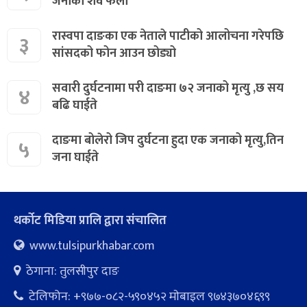
जनाको शव फेला
रास्वपा दाङका एक नेताले पाटीको आलोचना गरेपछि
३
सांसदको फोन आउन छोड्यो
सवारी दुर्घटनामा परी दाङमा ७२ जनाको मृत्यु ,छ सय
४
बढि घाईते
दाङमा बोलेरो जिप दुर्घटना हुदा एक जनाको मृत्यु,तिन
५
जना घाईते
थर्कोट मिडिया प्रालि द्वारा संचालित
www.tulsipurkhabar.com
ठेगाना: तुलसीपुर दाङ
टेलिफोन: +९७७-०८२-५९०४५२ माेबाइल ९७४३७०४६९९