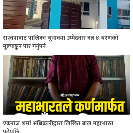
रास्वपाबाट पालिका चुनावमा उम्मेदवार बन्न ४ चरणको
मूल्याङ्कन पार गर्नुपर्ने
एकराज शर्मा अधिकारीद्वारा लिखित बाल महाभारत
पढेपछि….