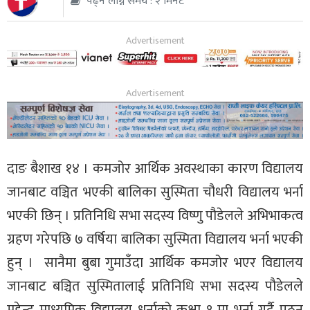
पढ्न लाग्ने समय : २ मिनेट
थप
दाङ बैशाख १४ । कमजोर आर्थिक अवस्थाका कारण विद्यालय
जानबाट वञ्चित भएकी बालिका सुस्मिता चौधरी विद्यालय भर्ना
भएकी छिन् । प्रतिनिधि सभा सदस्य विष्णु पौडेलले अभिभाकत्व
ग्रहण गरेपछि ७ वर्षिया बालिका सुस्मिता विद्यालय भर्ना भएकी
हुन् । सानैमा बुबा गुमाउँदा आर्थिक कमजोर भएर विद्यालय
जानबाट बञ्चित सुस्मितालाई प्रतिनिधि सभा सदस्य पौडेलले
महेन्द्र माध्यमिक विद्यालय धर्नाको कक्षा १ मा भर्ना गर्दै पठन