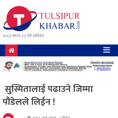
समाचार
राजनीति
सुरक्षा/
२०८३ साउन २३ गते शनिवार
अपराध
दुर्घटना
विचार
विकास
सुस्मितालाई पढाउने जिम्मा
अर्थ
पौडेलले लिईन !
संवाद
मनोरञ्जन