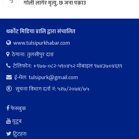
गोली लागेर मृत्यु, छ जना पक्राउ
थर्कोट मिडिया प्रालि द्वारा संचालित
www.tulsipurkhabar.com
ठेगाना: तुलसीपुर दाङ
टेलिफोन: +९७७-०८२-५९०४५२ माेबाइल ९७४३७०४६९९
ई-मेल:
tulsipurk@gmail.com
सूचना विभाग दर्ता नं: ५१७/२०७४/७५
फेसबुक
युटूब
ट्विटहरु