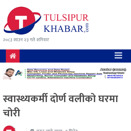
समाचार
राजनीति
सुरक्षा/
२०८३ साउन २३ गते शनिवार
अपराध
दुर्घटना
विचार
विकास
स्वास्थ्यकर्मी दोर्ण वलीको घरमा
अर्थ
चोरी
संवाद
मनोरञ्जन