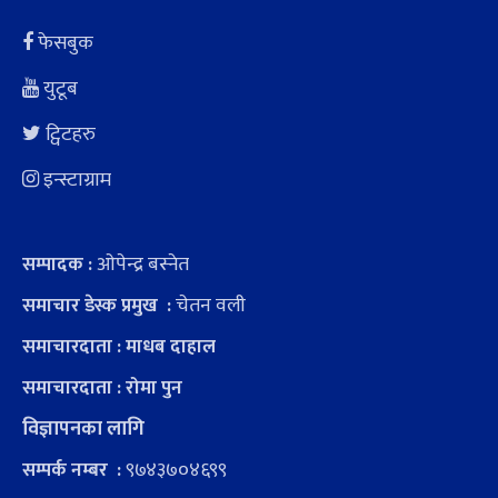
फेसबुक
युटूब
ट्विटहरु
इन्स्टाग्राम
ओपेन्द्र बस्नेत
सम्पादक :
चेतन वली
समाचार डेस्क प्रमुख :
समाचारदाता : माधब दाहाल
समाचारदाता : रोमा पुन
विज्ञापनका लागि
९७४३७०४६९९
सम्पर्क नम्बर :