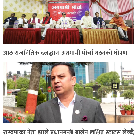
आठ राजनितिक दलद्धारा अग्रगामी मोर्चा गठनको घोषणा
रास्वपाका नेता झाले प्रधानमन्त्री बालेन लक्षित स्टाटस लेख्दै